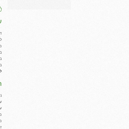
ע
ד
ל
מ
ב
ב
ב
ל
ה
נ
ע
ע
מ
מ
ז