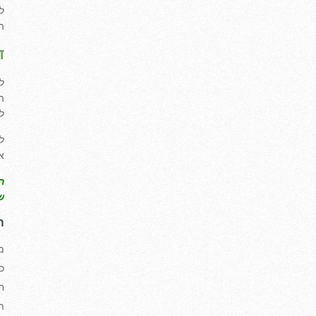
ל
ה
ד
ל
ה
ל
ל
א
ה
ש
ה
מ
כ
ח
ת