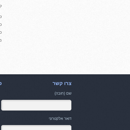
ק
ס
כ
כ
מ
צרו קשר
פ
שם (חובה)
דואר אלקטרוני