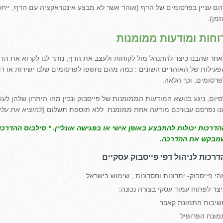
הם עניין בפרסומים של הדף (אוהד אשר לא מבצע אינטראקציה עם הדף, ייחש
זמן).
וחות ומודעות ממומנות
אחר שהבנו כיצד להתנהל מול לקוחות ולעצב את הדף, נותר לנו לקרוא את הד
פעילות של האוהדים השונים : כמה מהם נחשפו לפרסומים שלנו ישירות או ד
פרסומים, וכך הלאה.
סיום, ניגע בנושא המודעות הממומנות של פייסבוק ונבין מהו היתרון שלהן לע
נו נפרסם עבורכם מודעה אחת ממומנת ללא תוספת תשלום (
להוציא את עלו
הדרכות יכולות להתבצע באופן אישי או בפגישה אונליין. * סילבוס ההד
מבקש את ההדרכה.
דרכות לניהול דפי פייסבוק עסקיים
הי פייסבוק- יתרונות וחסרונות , שימוש בישראל
יצד לפתוח עמוד עסקי בצורה נכונה:
שיבות התמונת קאבר
מונת הפרופיל