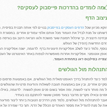
מה לומדים בהדרכות פייסבוק לעסקים?
יצוב הדף
ווקא מכיוון שכל
הדפים העסקיים בפייסבוק
בנויים לפי אותה תבנית בסיסית, 
רשותנו על מנת לבדל את העמוד מכל אותם אלפי עמודים אחרים. במסגרת הש
בחינה חיצונית, כך שיכלול תמונת שער מושכת ולוגו הנראה היטב גם בגרסה
זרם החדשות (הפיד) של הגולש.
נוסף, נלמד כיצד לשלב אפליקציות חיצוניות בדף. לדוגמה, ישנה אפליקציה 
אופן אוטומטי. אפליקציות אחרות מאפשרות לצפות באתר האינטרנט של העסק
צפייה בסילבוס ראו בתחתית העמוד.
תנהלות מול הגולשים
למד כיצד להתנהל בדרך האופטימאלית מול הגולשים, אם באמצעות פרסום ס
סקיים אחרים, ובין אם באמצעות תגובה לשאלות והודעות פרטיות שהגולשים 
ל מה מותר ורצוי לעשות, ומה אסור בשום פנים ואופן לעשות : לדוגמה, באי
סוים ובאילו מקרים מדובר בצעד מסוכן שעשוי להתנקם בנו בעתיד.
עבר להתנהלות מול הגולשים, נלמד מהן הדרכים הטובות ביותר ליצור מודעות
את על מנת להגדיל את מספר האוהדים הכולל של הדף, תוך כדי שמירה על אי