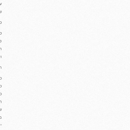
ע
ש
ס
ס
פ
ת
וי
ת
כ
כ
כ
ה
ש
מ
י