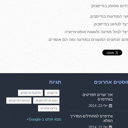
ידום ממומן בפייסבוק:
וגי המודעות בפייסבוק
יצד לטרגט בפייסבוק
יצד לנהל מודעה ולעשות אופטימיזציה
הם הנתונים המוצגים במודעה ומה הם אומרים
וסטים אחרונים
תגיות
אייקונים
חדשות פייסבוק
איך יוצרים תפריטים
בוורדפרס
טאבים לפייסבוק
טיפים לפייסבוק
יולי 23, 2014
קידום אתרים
וורדפרס למתחילים-המדריך
מצא אותנו ב-Google+
המלא
יולי 12, 2014