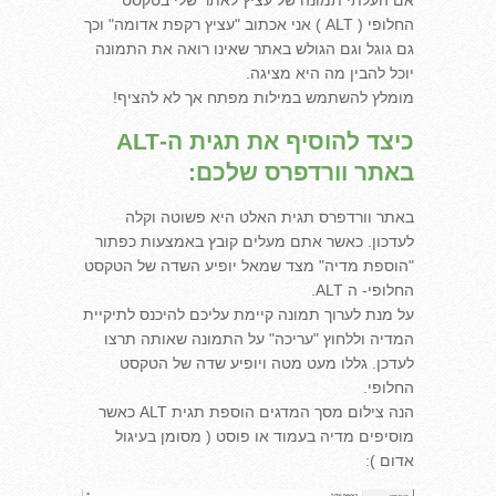
אם העלתי תמונה של עציץ לאתר שלי בטקסט
החלופי ( ALT ) אני אכתוב "עציץ רקפת אדומה" וכך
גם גוגל וגם הגולש באתר שאינו רואה את התמונה
יוכל להבין מה היא מציגה.
מומלץ להשתמש במילות מפתח אך לא להציף!
כיצד להוסיף את תגית ה-ALT
באתר וורדפרס שלכם:
באתר וורדפרס תגית האלט היא פשוטה וקלה
לעדכון. כאשר אתם מעלים קובץ באמצעות כפתור
"הוספת מדיה" מצד שמאל יופיע השדה של הטקסט
החלופי- ה ALT.
על מנת לערוך תמונה קיימת עליכם להיכנס לתיקיית
המדיה וללחוץ "עריכה" על התמונה שאותה תרצו
לעדכן. גללו מעט מטה ויופיע שדה של הטקסט
החלופי.
הנה צילום מסך המדגים הוספת תגית ALT כאשר
מוסיפים מדיה בעמוד או פוסט ( מסומן בעיגול
אדום ):