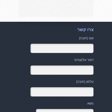
צרו קשר
שם (חובה)
דואר אלקטרוני
טלפון (חובה)
נושא